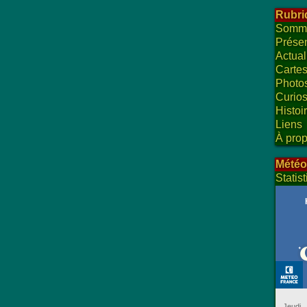
Rubri
Somma
Présen
Actual
Carte
Photo
Curios
Histoi
Liens
À pro
Météo
Statis